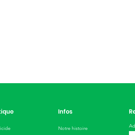
tique
Infos
Re
Ad
icide
Notre histoire