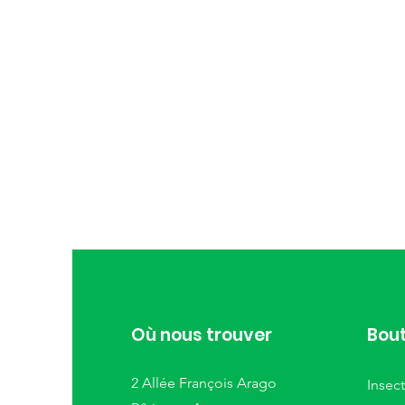
Où nous trouver
Bou
2 Allée François Arago
Insect